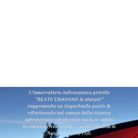
L'Osservatorio Astronomico privato
“BEATO ERMANNO
lo storpio”
rappresenta un importante punto di
riferimento nel campo della ricerca
eria
in ambito
astronomica amatoriale s
Occultazioni Asteroidali e caratterizzazioni di
Asteroidi, NEO, TNO.